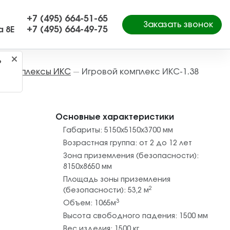
+7 (495) 664-51-65
Заказать звонок
+7 (495) 664-49-75
а 8Е
?
е комплексы ИКС
Игровой комплекс ИКС-1.38
—
Основные характеристики
Габариты:
5150х5150х3700
мм
Возрастная группа:
от 2 до 12 лет
Зона приземления (безопасности):
8150х8650
мм
Площадь зоны приземления
2
(безопасности):
53,2
м
3
Объем:
1065
м
Высота свободного падения:
1500
мм
Вес изделия:
1500
кг