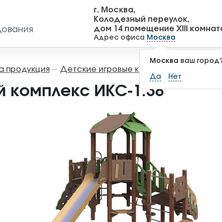
г. Москва,
Колодезный переулок,
дом 14 помещение XIII комнат
дования
Адрес офиса
Москва
Москва
ваш город
а продукция
Детские игровые комплексы
Игровы
—
—
Да
Нет
й комплекс ИКС-1.38