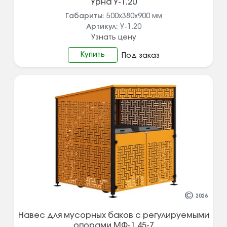
Урна У-1.20
Габариты:
500х380х900
мм
Артикул:
У-1.20
Узнать цену
Купить
Под заказ
©
2026
Навес для мусорных баков с регулируемыми
опорами МФ-1.45-7