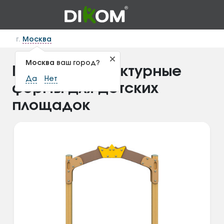
г.
Москва
Москва
ваш город?
Малые архитектурные
Да
Нет
формы для детских
площадок