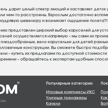
ель дарит целый спектр эмоций и заставляет деток у
ыли чем-то расстроены. Взрослым достаточно вспомни
 кудрявую шевелюру и возникает ощущение полета?!
ию представлен широкий выбор каруселей для уста
елей осуществляется напрямую – мы сами их произв
, гнездообразные, вело-карусельки для детей разных
олговечные конструкции. Вы сможете быстро подоб
ели – купить их предлагаем по доступной стоимости 
времени – обращайтесь к экспертам удобным спосо
Популярные категории
Пок
Игровые комплексы ИКС
Пол
Уличные тренажеры
Как
Ком .
Качели
Воп