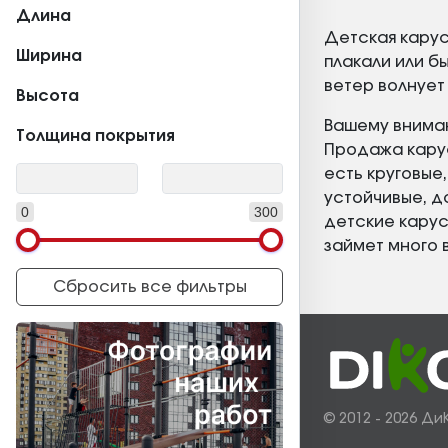
Длина
Детская карус
Ширина
плакали или б
ветер волнует
Высота
Вашему вниман
Толщина покрытия
Продажа карус
есть круговые
устойчивые, д
0
300
детские карус
займет много 
Сбросить все фильтры
© 2012 - 2026 Ди