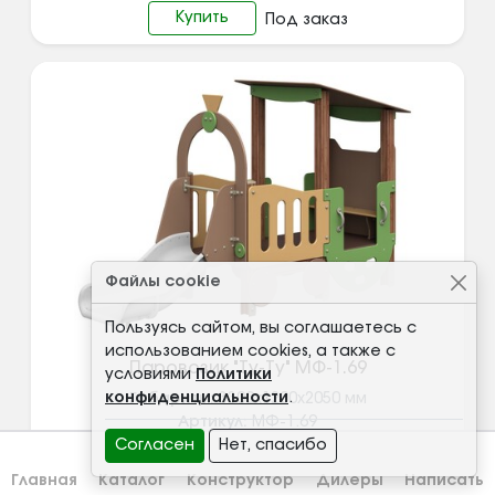
Купить
Под заказ
Файлы cookie
Пользуясь сайтом, вы соглашаетесь с
использованием cookies, а также с
Паровозик "Ту-Ту" МФ-1.69
условиями
Политики
конфиденциальности
.
Габариты:
3300х1200х2050
мм
Артикул:
МФ-1.69
Узнать цену
Согласен
Нет, спасибо
Главная
Каталог
Конструктор
Дилеры
Написать
Купить
Под заказ