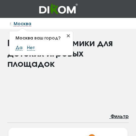
г.
Москва
Москва
ваш город?
Машинки и домики для
Да
Нет
детских игровых
площадок
Фильтр