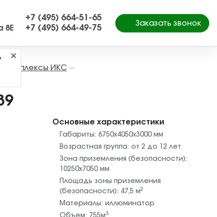
+7 (495) 664-51-65
Заказать звонок
+7 (495) 664-49-75
а 8Е
?
е комплексы ИКС
—
39
Основные характеристики
Габариты:
6750х4050х3000
мм
Возрастная группа:
от 2 до 12 лет
Зона приземления (безопасности):
10250х7050
мм
Площадь зоны приземления
2
(безопасности):
47,5
м
Материалы:
иллюминатор
3
Объем:
755
м