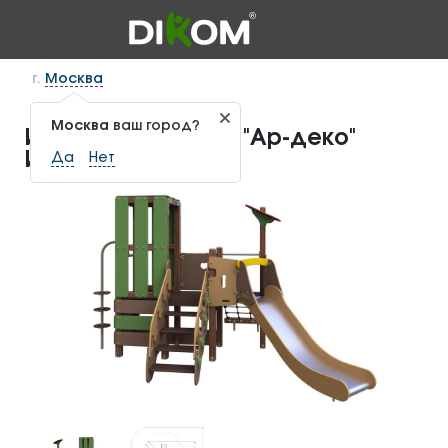
г.
Москва
Москва
ваш город?
Игровой комплекс "Ар-деко"
ИКС-1.128
Да
Нет