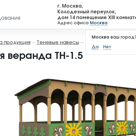
г. Москва,
Колодезный переулок,
дом 14 помещение XIII комнат
дования
Адрес офиса
Москва
Москва
ваш город
а продукция
Теневые навесы
Детская веранда ТН
—
—
Да
Нет
я веранда ТН-1.5