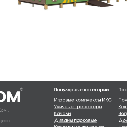
Популярные категории
Пок
Игровые комплексы ИКС
Пол
Уличные тренажеры
Как
Ком .
Качели
Воп
Диваны парковые
Дос
щены.