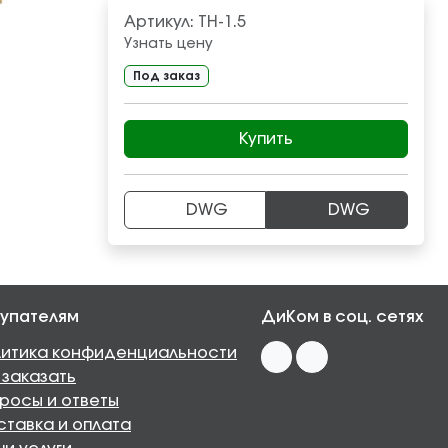
Артикул:
ТН-1.5
Узнать цену
Под заказ
Купить
DWG
DWG
упателям
ДиКом в соц. сетях
итика конфиденциальности
 заказать
росы и ответы
тавка и оплата