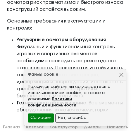
осмотра риск травматизма и быстрого износа
конструкций остаётся высоким.
Основные требования к эксплуатации и
контролю:
Регулярные осмотры оборудования.
Визуальный и функциональный контроль
игровых и спортивных элементов
необходимо проводить не реже одного
раза в квартал. Проверяются устойчивость
Файлы cookie
конструкций, отсутствие трещин,
деформаций и повреждений, исправность
Пользуясь сайтом, вы соглашаетесь с
крепежей, состояние покрытия и
использованием cookies, а также с
безопасность материалов.
условиями
Политики
Техническое обслуживание.
Все элементы
конфиденциальности
.
оборудования, включая качели, горки,
турники, карусели и малые архитектурные
Согласен
Нет, спасибо
формы, должны проходить периодическое
Главная
Каталог
Конструктор
Дилеры
Написать