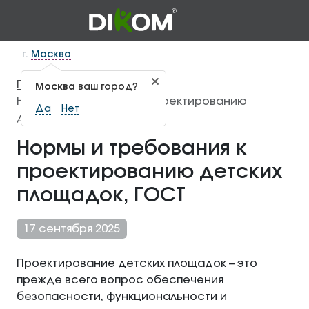
г.
Москва
Главная
Статьи
—
—
Москва
ваш город?
Нормы и требования к проектированию
Да
Нет
детских площадок, ГОСТ
Нормы и требования к
проектированию детских
площадок, ГОСТ
17 сентября 2025
Проектирование детских площадок – это
прежде всего вопрос обеспечения
безопасности, функциональности и