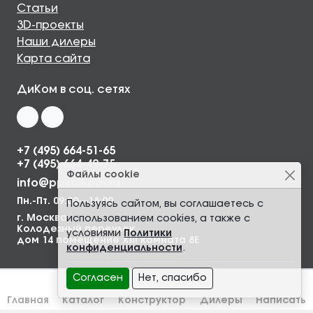
Статьи
3D-проекты
Наши дилеры
Карта сайта
ДиКом в соц. сетях
+7 (495) 664-51-65
+7 (495) 664-49-75
Файлы cookie
info@ppkdikom.ru
Пн.-Пт. 09:00—18:00
Пользуясь сайтом, вы соглашаетесь с
г. Москва,
использованием cookies, а также с
Колодезный переулок,
условиями
Политики
дом 14 помещение XIII комната 8Е
конфиденциальности
.
Согласен
Нет, спасибо
Главная
Каталог
Конструктор
Дилеры
Написать