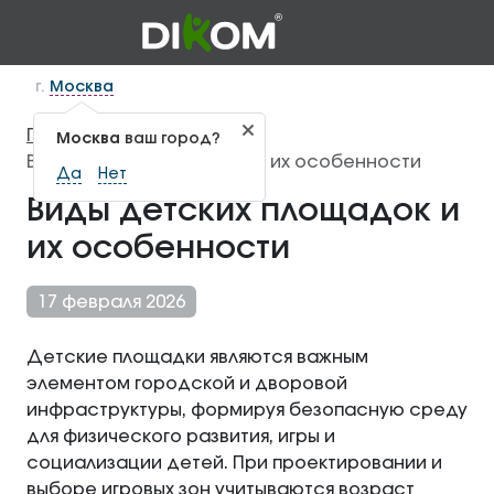
г.
Москва
Главная
Статьи
—
—
Москва
ваш город?
Виды детских площадок и их особенности
Да
Нет
Виды детских площадок и
их особенности
17 февраля 2026
Детские площадки являются важным
элементом городской и дворовой
инфраструктуры, формируя безопасную среду
для физического развития, игры и
социализации детей. При проектировании и
выборе игровых зон учитываются возраст