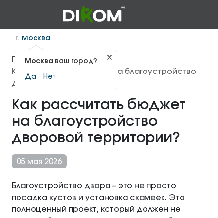
г.
Москва
Главная
Статьи
—
—
Москва
ваш город?
Как рассчитать бюджет на благоустройство
Да
Нет
дворовой территории?
Как рассчитать бюджет
на благоустройство
дворовой территории?
05 мая 2026
Благоустройство двора – это не просто
посадка кустов и установка скамеек. Это
полноценный проект, который должен не