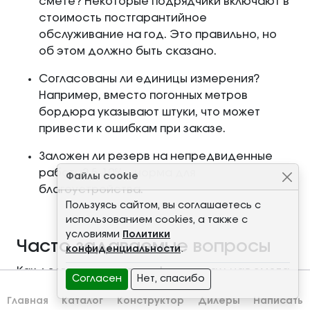
смете? Некоторые подрядчики включают в
стоимость постгарантийное
обслуживание на год. Это правильно, но
об этом должно быть сказано.
Согласованы ли единицы измерения?
Например, вместо погонных метров
бордюра указывают штуки, что может
привести к ошибкам при заказе.
Заложен ли резерв на непредвиденные
работы? 5-10% – норма для
Файлы cookie
благоустройства.
Пользуясь сайтом, вы соглашаетесь с
использованием cookies, а также с
условиями
Политики
Часто задаваемые вопросы
конфиденциальности
.
Как долго готовится профессиональная смета
Согласен
Нет, спасибо
на благоустройство территории площадью
Главная
Каталог
Конструктор
Дилеры
Написать
0,5-1 га?