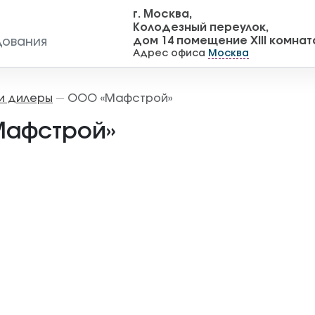
г. Москва,
Колодезный переулок,
дом 14 помещение XIII комнат
дования
Адрес офиса
Москва
и дилеры
ООО «Мафстрой»
—
афстрой»