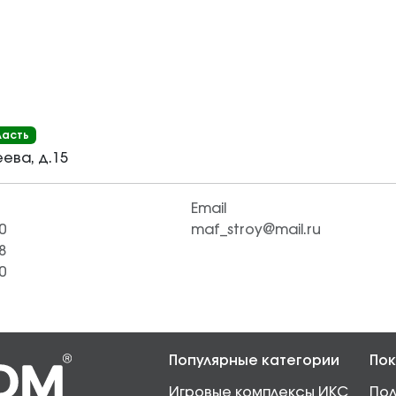
ласть
еева, д.15
Email
0
maf_stroy@mail.ru
8
0
Популярные категории
Пок
Игровые комплексы ИКС
Пол