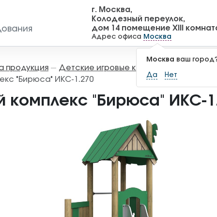
г. Москва,
Колодезный переулок,
дом 14 помещение XIII комнат
дования
Адрес офиса
Москва
Москва
ваш город
а продукция
Детские игровые комплексы
Игровы
—
—
Да
Нет
екс "Бирюса" ИКС-1.270
й комплекс "Бирюса" ИКС-1