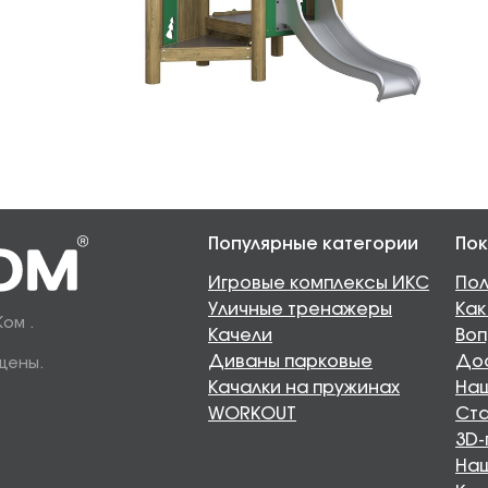
Популярные категории
Пок
Игровые комплексы ИКС
Пол
Уличные тренажеры
Как
Ком .
Качели
Воп
Диваны парковые
Дос
щены.
Качалки на пружинах
Наш
WORKOUT
Ста
3D-
На