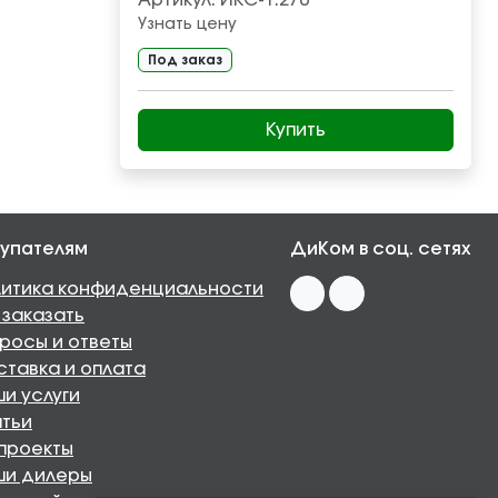
Артикул:
ИКС-1.270
Узнать цену
Под заказ
Купить
упателям
ДиКом в соц. сетях
итика конфиденциальности
 заказать
росы и ответы
тавка и оплата
и услуги
тьи
проекты
ши дилеры