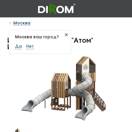
г.
Москва
Москва
ваш город?
Игровой комплекс "Атом"
ИКС-1.177
Да
Нет