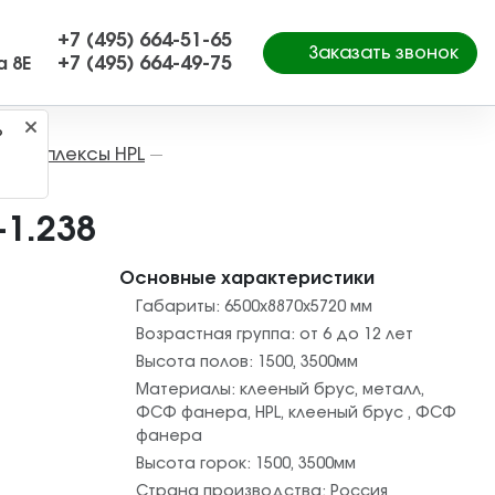
+7 (495) 664-51-65
Заказать звонок
+7 (495) 664-49-75
а 8Е
?
е комплексы HPL
—
1.238
Основные характеристики
Габариты:
6500x8870x5720
мм
Возрастная группа:
от 6 до 12 лет
Высота полов:
1500
,
3500
мм
Материалы:
клееный брус
,
металл
,
ФСФ фанера
,
HPL
,
клееный брус
,
ФСФ
фанера
Высота горок:
1500
,
3500
мм
Страна производства:
Россия