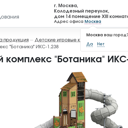
г. Москва,
Колодезный переулок,
дом 14 помещение XIII комнат
дования
Адрес офиса
Москва
Москва
ваш город
а продукция
Детские игровые комплексы
Игровы
—
—
Да
Нет
екс "Ботаника" ИКС-1.238
й комплекс "Ботаника" ИКС-