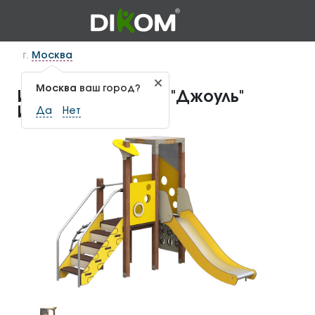
г.
Москва
Москва
ваш город?
Игровой комплекс "Джоуль"
ИКС-1.249
Да
Нет