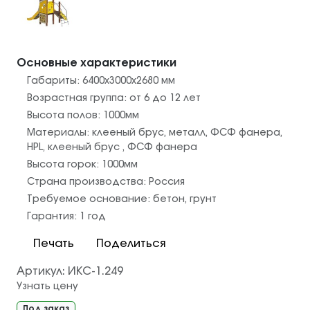
Основные характеристики
Габариты:
6400х3000х2680
мм
Возрастная группа:
от 6 до 12 лет
Высота полов:
1000
мм
Материалы:
клееный брус
,
металл
,
ФСФ фанера
,
HPL
,
клееный брус
,
ФСФ фанера
Высота горок:
1000
мм
Страна производства:
Россия
Требуемое основание:
бетон
,
грунт
Гарантия:
1 год
Печать
Поделиться
Артикул:
ИКС-1.249
Узнать цену
Под заказ