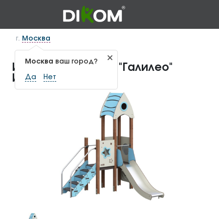
г.
Москва
Москва
ваш город?
Игровой комплекс "Галилео"
ИКС-1.253
Да
Нет