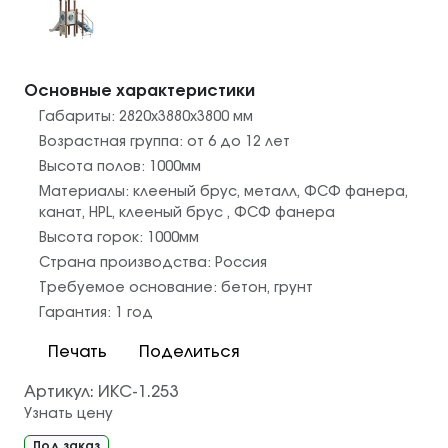
Основные характеристики
Габариты:
2820х3880х3800
мм
Возрастная группа:
от 6 до 12 лет
Высота полов:
1000
мм
Материалы:
клееный брус
,
металл
,
ФСФ фанера
,
канат
,
HPL
,
клееный брус
,
ФСФ фанера
Высота горок:
1000
мм
Страна производства:
Россия
Требуемое основание:
бетон
,
грунт
Гарантия:
1 год
Печать
Поделиться
Артикул:
ИКС-1.253
Узнать цену
Под заказ