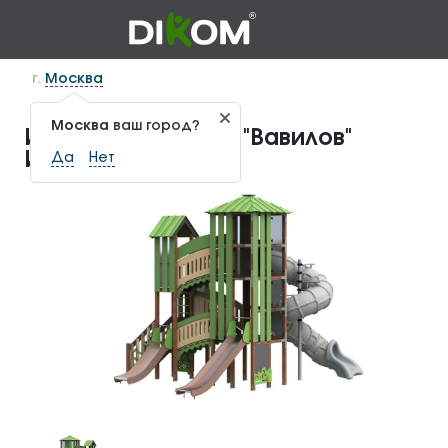
г.
Москва
Москва
ваш город?
Игровой комплекс "Вавилов"
ИКС-1.156
Да
Нет