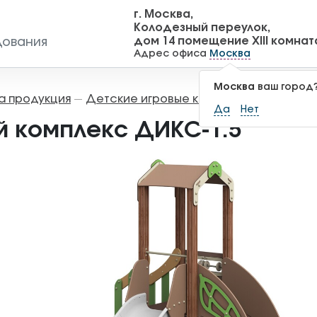
г. Москва,
Колодезный переулок,
дом 14 помещение XIII комнат
дования
Адрес офиса
Москва
Москва
ваш город
а продукция
Детские игровые комплексы
Игровы
—
—
Да
Нет
й комплекс ДИКС-1.5