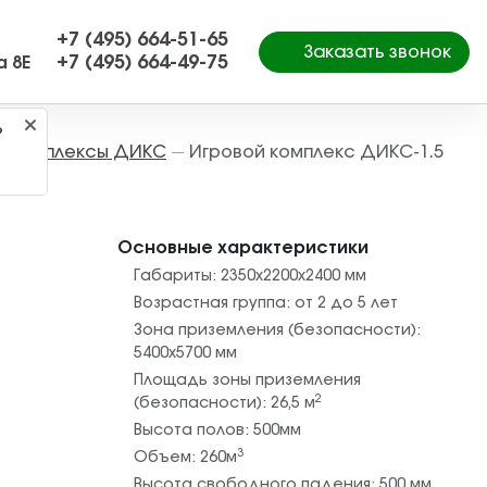
+7 (495) 664-51-65
Заказать звонок
+7 (495) 664-49-75
а 8Е
?
е комплексы ДИКС
Игровой комплекс ДИКС-1.5
—
Основные характеристики
Габариты:
2350х2200х2400
мм
Возрастная группа:
от 2 до 5 лет
Зона приземления (безопасности):
5400х5700
мм
Площадь зоны приземления
2
(безопасности):
26,5
м
Высота полов:
500
мм
3
Объем:
260
м
Высота свободного падения:
500
мм