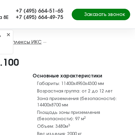
+7 (495) 664-51-65
Заказать звонок
+7 (495) 664-49-75
а 8Е
?
е комплексы ИКС
—
.100
Основные характеристики
Габариты:
11400х4950х4300
мм
Возрастная группа:
от 2 до 12 лет
Зона приземления (безопасности):
14400х8700
мм
Площадь зоны приземления
2
(безопасности):
97
м
3
Объем:
3480
м
Вес изделия:
2000
кг