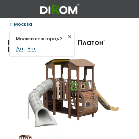
г.
Москва
Москва
ваш город?
Игровой комплекс "Платон"
ИКС-1.143
Да
Нет