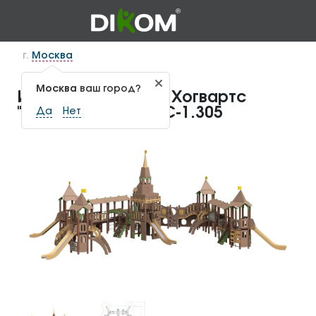
г.
Москва
Москва
ваш город?
Игровой комплекс Хогвартс
"Малый Замок" ИКС-1.305
Да
Нет