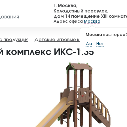
г. Москва,
Колодезный переулок,
дом 14 помещение XIII комнат
дования
Адрес офиса
Москва
Москва
ваш город
а продукция
Детские игровые комплексы
Игровы
—
—
Да
Нет
й комплекс ИКС-1.35