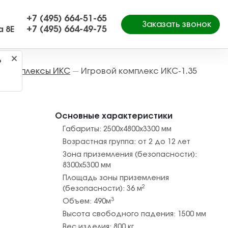
+7 (495) 664-51-65
Заказать звонок
+7 (495) 664-49-75
а 8Е
?
е комплексы ИКС
Игровой комплекс ИКС-1.35
—
Основные характеристики
Габариты:
2500х4800х3300
мм
Возрастная группа:
от 2 до 12 лет
Зона приземления (безопасности):
8300х5300
мм
Площадь зоны приземления
2
(безопасности):
36
м
3
Объем:
490
м
Высота свободного падения:
1500
мм
Вес изделия:
800
кг