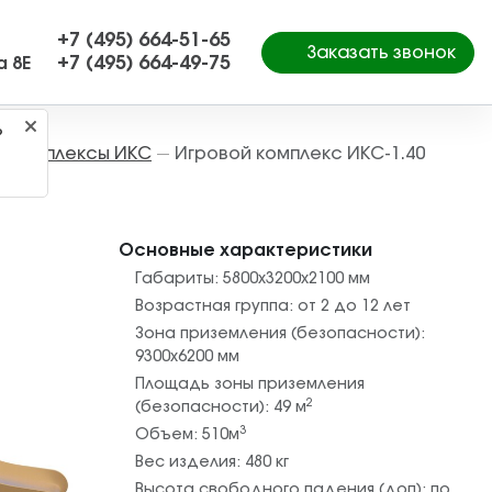
+7 (495) 664-51-65
Заказать звонок
+7 (495) 664-49-75
а 8Е
?
е комплексы ИКС
Игровой комплекс ИКС-1.40
—
Основные характеристики
Габариты:
5800х3200х2100
мм
Возрастная группа:
от 2 до 12 лет
Зона приземления (безопасности):
9300х6200
мм
Площадь зоны приземления
2
(безопасности):
49
м
3
Объем:
510
м
Вес изделия:
480
кг
Высота свободного падения (доп):
по