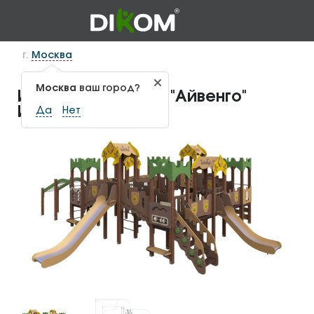
г.
Москва
Москва
ваш город?
Игровой комплекс "Айвенго"
ИКС-1.42
Да
Нет