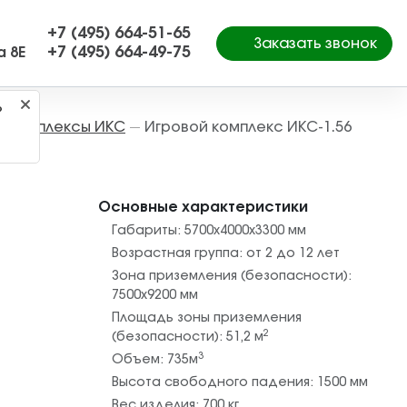
+7 (495) 664-51-65
Заказать звонок
+7 (495) 664-49-75
а 8Е
?
е комплексы ИКС
Игровой комплекс ИКС-1.56
—
Основные характеристики
Габариты:
5700х4000х3300
мм
Возрастная группа:
от 2 до 12 лет
Зона приземления (безопасности):
7500х9200
мм
Площадь зоны приземления
2
(безопасности):
51,2
м
3
Объем:
735
м
Высота свободного падения:
1500
мм
Вес изделия:
700
кг