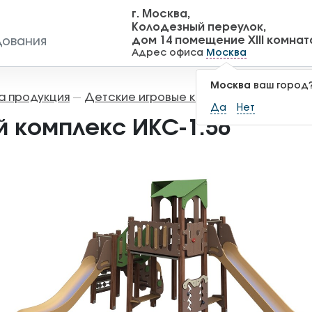
г. Москва,
Колодезный переулок,
дом 14 помещение XIII комнат
дования
Адрес офиса
Москва
Москва
ваш город
а продукция
Детские игровые комплексы
Игровы
—
—
Да
Нет
й комплекс ИКС-1.56