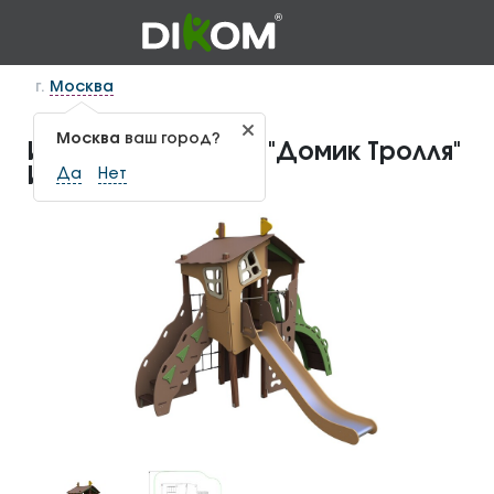
г.
Москва
Москва
ваш город?
Игровой комплекс "Домик Тролля"
ИКС-1.80
Да
Нет