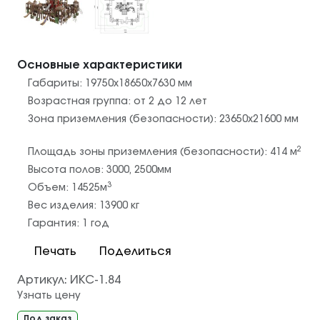
Основные характеристики
Габариты:
19750х18650х7630
мм
Возрастная группа:
от 2 до 12 лет
Зона приземления (безопасности):
23650х21600
мм
2
Площадь зоны приземления (безопасности):
414
м
Высота полов:
3000
,
2500
мм
3
Объем:
14525
м
Вес изделия:
13900
кг
Гарантия:
1 год
Печать
Поделиться
Артикул:
ИКС-1.84
Узнать цену
Под заказ