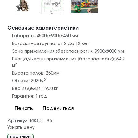
Основные характеристики
Габариты:
4500х6900х6450
мм
Возрастная группа:
от 2 до 12 лет
Зона приземления (безопасности):
9900х8000
мм
Площадь зоны приземления (безопасности):
54,2
2
м
Высота полов:
250
мм
3
Объем:
2020
м
Вес изделия:
1900
кг
Гарантия:
1 год
Печать
Поделиться
Артикул:
ИКС-1.86
Узнать цену
Под заказ