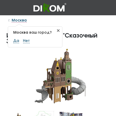
г.
Москва
Москва
ваш город?
Игровой комплекс "Сказочный
Замок" ИКС-1.86
Да
Нет