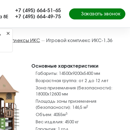
+7 (495) 664-51-65
Заказать звонок
+7 (495) 664-49-75
а 8Е
?
е комплексы ИКС
Игровой комплекс ИКС-1.36
—
Основные характеристики
Габариты:
14500х9200х5400
мм
Возрастная группа:
от 2 до 12 лет
Зона приземления (безопасности):
18000х12600
мм
Площадь зоны приземления
2
(безопасности):
146,5
м
3
Объем:
4055
м
Вес изделия:
4500
кг
Гарантия:
1 год