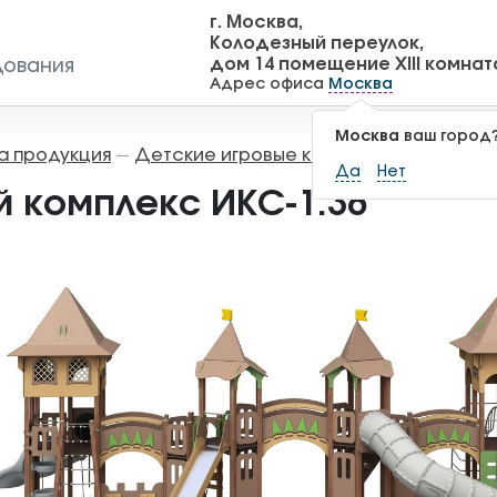
г. Москва,
Колодезный переулок,
дом 14 помещение XIII комнат
дования
Адрес офиса
Москва
Москва
ваш город
а продукция
Детские игровые комплексы
Игровы
—
—
Да
Нет
й комплекс ИКС-1.36