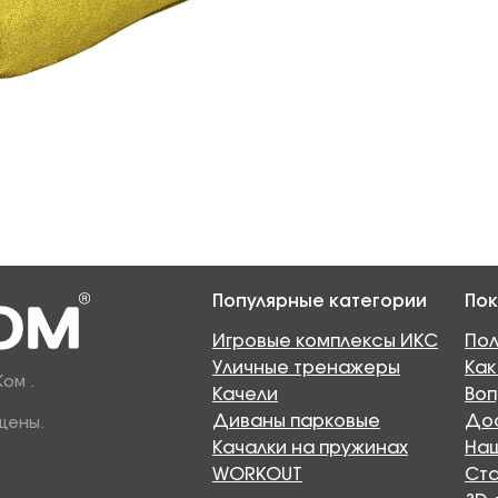
Популярные категории
Пок
Игровые комплексы ИКС
Пол
Уличные тренажеры
Как
Ком .
Качели
Воп
Диваны парковые
Дос
щены.
Качалки на пружинах
Наш
WORKOUT
Ста