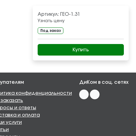
Артикул:
ГЕО-1.31
Узнать цену
Под заказ
Купить
упателям
ДиКом в соц. сетях
итика конфиденциальности
 заказать
росы и ответы
тавка и оплата
и услуги
тьи