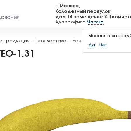
г. Москва,
Колодезный переулок,
дом 14 помещение XIII комнат
дования
Адрес офиса
Москва
Москва
ваш город
а продукция
Геопластика
Банан ГЕО-1.31
—
—
Да
Нет
ЕО-1.31