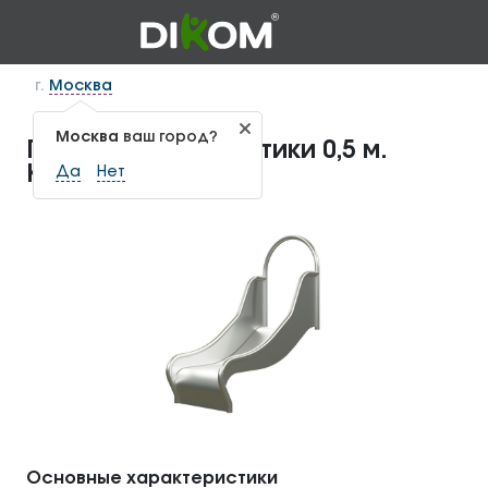
г.
Москва
Москва
ваш город?
Горка для геопластики 0,5 м.
КГП-1.31
Да
Нет
Основные характеристики