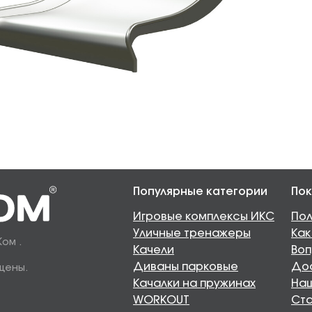
Популярные категории
Пок
Игровые комплексы ИКС
Пол
Уличные тренажеры
Как
Ком .
Качели
Воп
Диваны парковые
Дос
щены.
Качалки на пружинах
Наш
WORKOUT
Ста