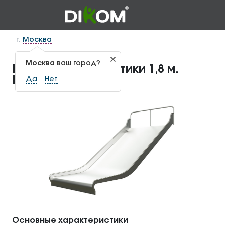
г.
Москва
Москва
ваш город?
Горка для геопластики 1,8 м.
КГП-1.52
Да
Нет
Основные характеристики