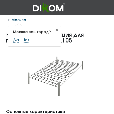
г.
Москва
Москва
ваш город?
Канатная конструкция для
геопластики КГП-1.105
Да
Нет
Основные характеристики