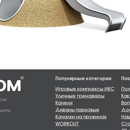
Популярные категории
Пок
Игровые комплексы ИКС
Пол
Уличные тренажеры
Как
Ком .
Качели
Воп
Диваны парковые
Дос
щены.
Качалки на пружинах
Наш
WORKOUT
Ста