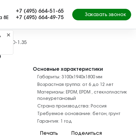
+7 (495) 664-51-65
Заказать звонок
+7 (495) 664-49-75
а 8Е
?
ой ГЕО-1.35
5
Основные характеристики
Габариты:
3100х1940х1800
мм
Возрастная группа:
от 6 до 12 лет
Материалы:
EPDM
,
EPDM
,
стеклопластик
полеуретановый
Страна производства:
Россия
Требуемое основание:
бетон
,
грунт
Гарантия:
1 год
Печать
Поделиться