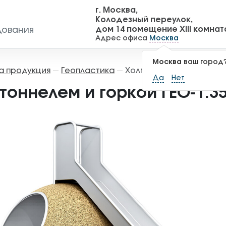
г. Москва,
Колодезный переулок,
дом 14 помещение XIII комнат
дования
Адрес офиса
Москва
Москва
ваш город
а продукция
Геопластика
Холм с тоннелем и горк
—
—
Да
Нет
тоннелем и горкой ГЕО-1.3