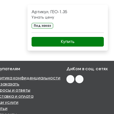
Артикул:
ГЕО-1.35
Узнать цену
Под заказ
Купить
упателям
ДиКом в соц. сетях
итика конфиденциальности
 заказать
росы и ответы
тавка и оплата
и услуги
тьи