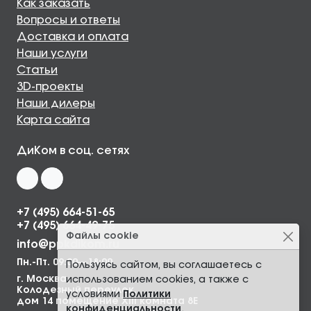
Как заказать
Вопросы и ответы
Доставка и оплата
Наши услуги
Статьи
3D-проекты
Наши дилеры
Карта сайта
ДиКом в соц. сетях
+7 (495) 664-51-65
+7 (495) 664-49-75
Файлы cookie
info@ppkdikom.ru
Пн.-Пт. 09:00—18:00
Пользуясь сайтом, вы соглашаетесь с
г. Москва,
использованием cookies, а также с
Колодезный переулок,
условиями
Политики
дом 14 помещение XIII комната 8Е
конфиденциальности
.