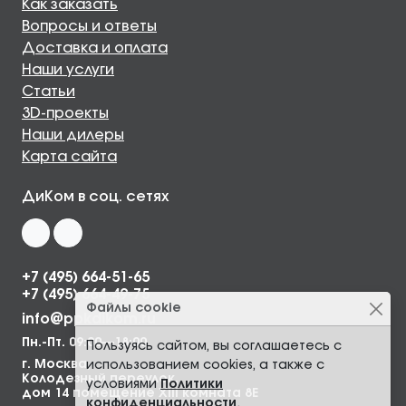
Как заказать
Вопросы и ответы
Доставка и оплата
Наши услуги
Статьи
3D-проекты
Наши дилеры
Карта сайта
ДиКом в соц. сетях
+7 (495) 664-51-65
+7 (495) 664-49-75
Файлы cookie
info@ppkdikom.ru
Пн.-Пт. 09:00—18:00
Пользуясь сайтом, вы соглашаетесь с
г. Москва,
использованием cookies, а также с
Колодезный переулок,
условиями
Политики
дом 14 помещение XIII комната 8Е
конфиденциальности
.