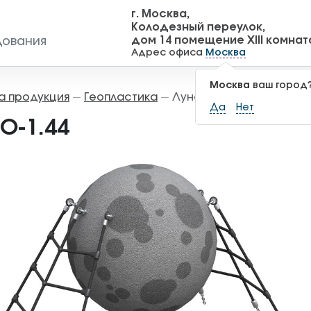
г. Москва,
Колодезный переулок,
дом 14 помещение XIII комнат
дования
Адрес офиса
Москва
Москва
ваш город
а продукция
Геопластика
Луна ГЕО-1.44
—
—
Да
Нет
О-1.44