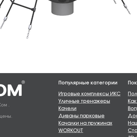
Популярные категории
Пок
Игровые комплексы ИКС
Пол
Уличные тренажеры
Как
Ком .
Качели
Воп
Диваны парковые
Дос
щены.
Качалки на пружинах
Наш
WORKOUT
Ста