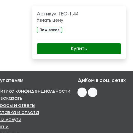
Артикул:
ГЕО-1.44
Узнать цену
Под заказ
Купить
упателям
ДиКом в соц. сетях
итика конфиденциальности
 заказать
росы и ответы
тавка и оплата
и услуги
тьи