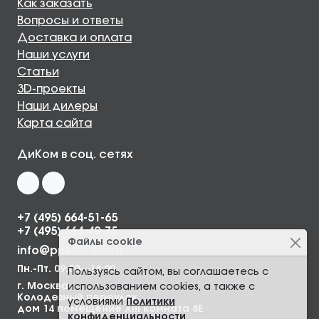
Как заказать
Вопросы и ответы
Доставка и оплата
Наши услуги
Статьи
3D-проекты
Наши дилеры
Карта сайта
ДиКом в соц. сетях
+7 (495) 664-51-65
+7 (495) 664-49-75
Файлы cookie
info@ppkdikom.ru
Пн.-Пт. 09:00—18:00
Пользуясь сайтом, вы соглашаетесь с
г. Москва,
использованием cookies, а также с
Колодезный переулок,
условиями
Политики
дом 14 помещение XIII комната 8Е
конфиденциальности
.