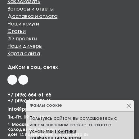
Как заказать
Вопросы и ответы
Доставка и оплата
Наши услуги
Статьи
3D-проекты
Наши дилеры
Карта сайта
ДиКом в соц. сетях
+7 (495) 664-51-65
+7 (495) 664-49-75
Файлы cookie
info@ppkdikom.ru
Пн.-Пт. 09:00—18:00
Пользуясь сайтом, вы соглашаетесь с
г. Москва,
использованием cookies, а также с
Колодезный переулок,
условиями
Политики
дом 14 помещение XIII комната 8Е
конфиденциальности
.