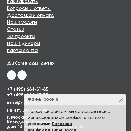
Как заказать
Вопросы и ответы
Доставка и оплата
Наши услуги
Статьи
3D-проекты
Наши дилеры
Карта сайта
ДиКом в соц. сетях
+7 (495) 664-51-65
+7 (495) 664-49-75
Файлы cookie
info@ppkdikom.ru
Пн.-Пт. 09:00—18:00
Пользуясь сайтом, вы соглашаетесь с
г. Москва,
использованием cookies, а также с
Колодезный переулок,
условиями
Политики
дом 14 помещение XIII комната 8Е
конфиденциальности
.