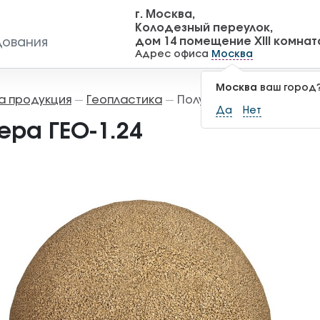
г. Москва,
Колодезный переулок,
дом 14 помещение XIII комнат
дования
Адрес офиса
Москва
Москва
ваш город
а продукция
Геопластика
Полусфера ГЕО-1.24
—
—
Да
Нет
ера ГЕО-1.24