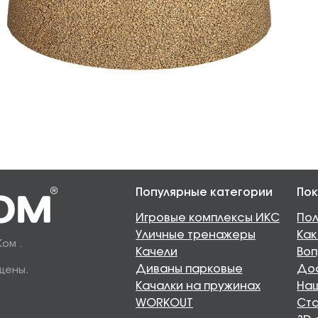
Популярные категории
Пок
Игровые комплексы ИКС
Пол
Уличные тренажеры
Как
Ком .
Качели
Воп
Диваны парковые
Дос
щены.
Качалки на пружинах
Наш
WORKOUT
Ста