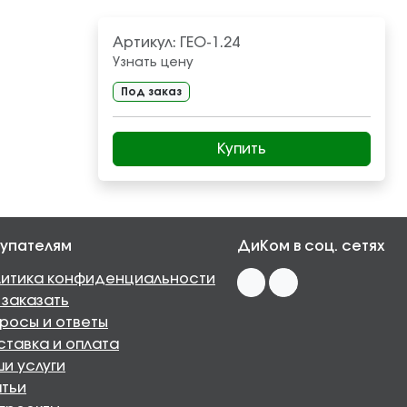
Артикул:
ГЕО-1.24
Узнать цену
Под заказ
Купить
упателям
ДиКом в соц. сетях
итика конфиденциальности
 заказать
росы и ответы
тавка и оплата
и услуги
тьи