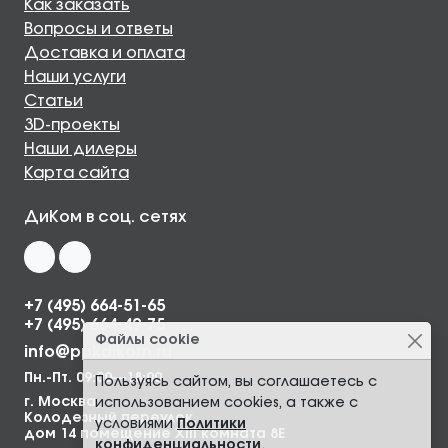
Как заказать
Вопросы и ответы
Доставка и оплата
Наши услуги
Статьи
3D-проекты
Наши дилеры
Карта сайта
ДиКом в соц. сетях
+7 (495) 664-51-65
+7 (495) 664-49-75
Файлы cookie
info@ppkdikom.ru
Пн.-Пт. 09:00—18:00
Пользуясь сайтом, вы соглашаетесь с
г. Москва,
использованием cookies, а также с
Колодезный переулок,
условиями
Политики
дом 14 помещение XIII комната 8Е
конфиденциальности
.