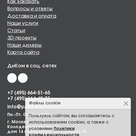
Как заказать
Вопросы и ответы
Доставка и оплата
Наши услуги
Статьи
3D-проекты
Наши дилеры
Карта сайта
ДиКом в соц. сетях
+7 (495) 664-51-65
+7 (495) 664-49-75
Файлы cookie
info@ppkdikom.ru
Пн.-Пт. 09:00—18:00
Пользуясь сайтом, вы соглашаетесь с
г. Москва,
использованием cookies, а также с
Колодезный переулок,
условиями
Политики
дом 14 помещение XIII комната 8Е
конфиденциальности
.