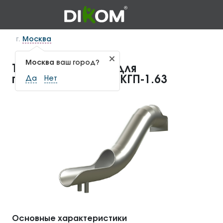
г.
Москва
Москва
ваш город?
Тоннельная горка для
геопластики 1,8 м. КГП-1.63
Да
Нет
Основные характеристики