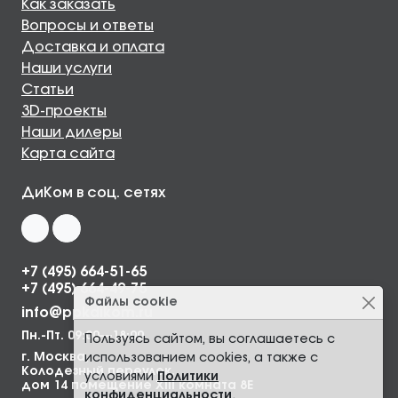
Как заказать
Вопросы и ответы
Доставка и оплата
Наши услуги
Статьи
3D-проекты
Наши дилеры
Карта сайта
ДиКом в соц. сетях
+7 (495) 664-51-65
+7 (495) 664-49-75
Файлы cookie
info@ppkdikom.ru
Пн.-Пт. 09:00—18:00
Пользуясь сайтом, вы соглашаетесь с
г. Москва,
использованием cookies, а также с
Колодезный переулок,
условиями
Политики
дом 14 помещение XIII комната 8Е
конфиденциальности
.