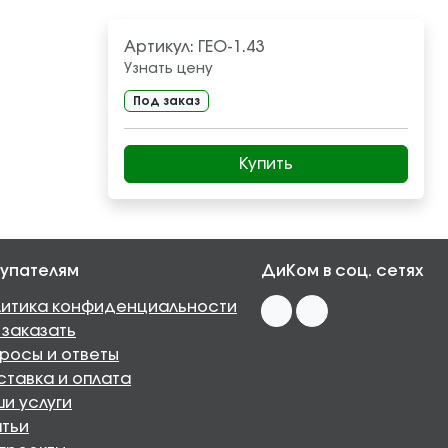
Артикул:
ГЕО-1.43
Узнать цену
Под заказ
Купить
упателям
ДиКом в соц. сетях
итика конфиденциальности
 заказать
росы и ответы
тавка и оплата
и услуги
тьи