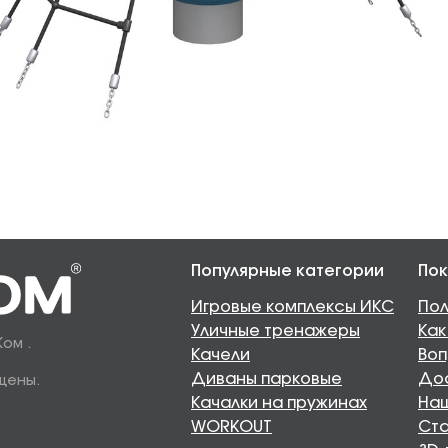
Популярные категории
Пок
Игровые комплексы ИКС
Пол
Уличные тренажеры
Как
Ком .
Качели
Воп
Диваны парковые
Дос
щены.
Качалки на пружинах
Наш
WORKOUT
Ста