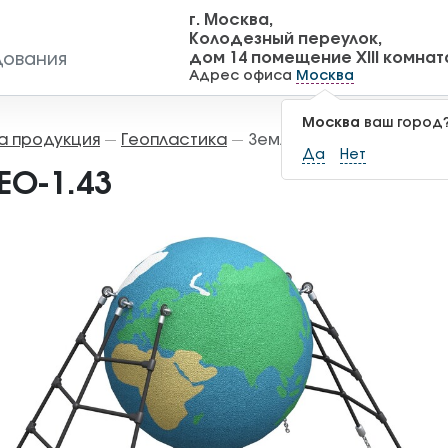
г. Москва,
Колодезный переулок,
дом 14 помещение XIII комнат
дования
Адрес офиса
Москва
Москва
ваш город
а продукция
Геопластика
Земля ГЕО-1.43
—
—
Да
Нет
ЕО-1.43