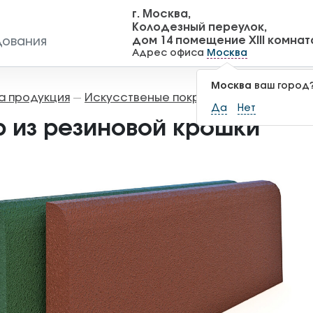
г. Москва,
Колодезный переулок,
дом 14 помещение XIII комнат
дования
Адрес офиса
Москва
Москва
ваш город
а продукция
Искусственые покрытия
Бордюр из 
—
—
Да
Нет
 из резиновой крошки