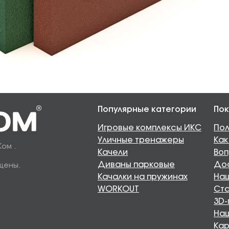
Популярные категории
Пок
Игровые комплексы ИКС
Пол
Уличные тренажеры
Как
Ком .
Качели
Воп
Диваны парковые
Дос
щены.
Качалки на пружинах
Наш
WORKOUT
Ста
3D-
На
Кар