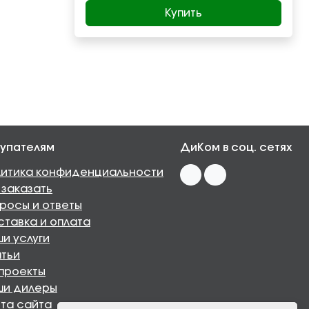
Купить
упателям
ДиКом в соц. сетях
итика конфиденциальности
 заказать
росы и ответы
тавка и оплата
и услуги
тьи
проекты
ши дилеры
та сайта