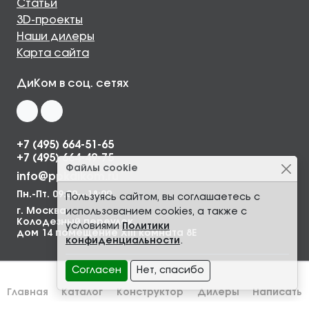
Статьи
3D-проекты
Наши дилеры
Карта сайта
ДиКом в соц. сетях
+7 (495) 664-51-65
+7 (495) 664-49-75
Файлы cookie
info@ppkdikom.ru
Пн.-Пт. 09:00—18:00
Пользуясь сайтом, вы соглашаетесь с
г. Москва,
использованием cookies, а также с
Колодезный переулок,
условиями
Политики
дом 14 помещение XIII комната 8Е
конфиденциальности
.
Согласен
Нет, спасибо
Главная
Каталог
Конструктор
Дилеры
Написать